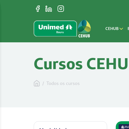
CEHUB
Cursos CEH
/
Todos os cursos
Mé