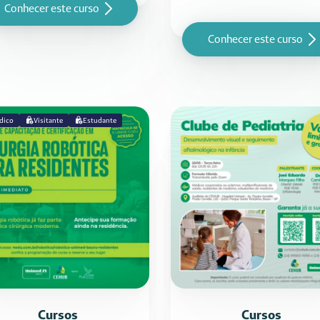
Conhecer este curso
Conhecer este curso
dico
Visitante
Estudante
Cursos
Cursos