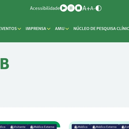
A+
A-
Acessibilidade
EVENTOS
IMPRENSA
AMU
NÚCLEO DE PESQUISA CLÍNI
UB
dico
Visitante
Médico Externo
Médico
Médico Externo
Es