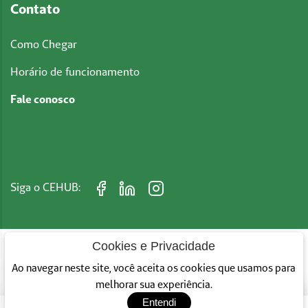
Contato
Como Chegar
Horário de funcionamento
Fale conosco
Siga o CEHUB:
Cookies e Privacidade
Converse Conosco
Ao navegar neste site, você aceita os cookies que usamos para
CEHUB © 2026 - Todos os direitos reservados
Das 8h Às 17h
melhorar sua experiência.
Entendi