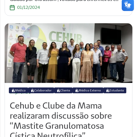
01/12/2024
Médico
Colaborador
Cliente
Médico Externo
Estudante
Imprensa
Cehub e Clube da Mama
realizaram discussão sobre
“Mastite Granulomatosa
Cística Neutrofílica”