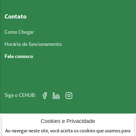
Contato
Como Chegar
Horário de funcionamento
Fale conosco
Siga o CEHUB:
Cookies e Privacidade
Converse Conosco
Ao navegar neste site, você aceita os cookies que usamos para
CEHUB © 2026 - Todos os direitos reservados
Das 8h Às 17h