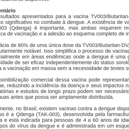
ntário
sultados apresentados para a vacina TV003/Butanta
o significativo no combate à dengue. A existência de
003 (Qdenga) é importante, mas ambas requerem múl
tica de vacinação e a adesão ao esquema completo de i
cácia de 80% de uma única dose da TV003/Butantan-DV,
cularmente notável. Isso simplifica o processo de vacin
ialmente em áreas endêmicas onde a dengue é uma g
idade de ser eficaz independentemente do status sorológi
ita a vacinação em massa sem a necessidade de testes so
ponibilização comercial dessa vacina pode represent
e, reduzindo a incidência da doença e seus impactos n
atórias e estudos de longo prazo podem ser necessário
nuas antes que possa ser amplamente distribuída.
mente, no Brasil, existem vacinas contra a dengue dispo
o é a Qdenga (TAK-003), desenvolvida pela farmacêut
a e está indicada para pessoas de 4 a 60 anos de idad
ipos do vírus da dengue e é administrada em um esqu