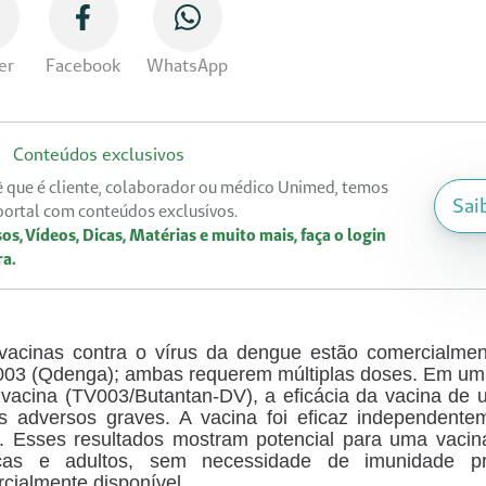
er
Facebook
WhatsApp
Conteúdos exclusivos
 que é cliente, colaborador ou médico Unimed, temos
Sai
ortal com conteúdos exclusívos.
os, Vídeos, Dicas, Matérias e muito mais, faça o login
ra.
vacinas contra o vírus da dengue estão comercialme
03 (Qdenga); ambas requerem múltiplas doses. Em um en
 vacina (TV003/Butantan-DV), a eficácia da vacina d
os adversos graves. A vacina foi eficaz independent
al. Esses resultados mostram potencial para uma vac
nças e adultos, sem necessidade de imunidade p
cialmente disponível.