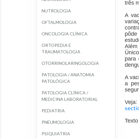
três 
NUTROLOGIA
A va
varia
OFTALMOLOGIA
contr
pôde 
ONCOLOGIA CLÍNICA
estud
ORTOPEDIA E 
Além 
TRAUMATOLOGIA
Único
para 
OTORRINOLARINGOLOGIA
deng
PATOLOGIA / ANATOMIA 
A vac
PATOLÓGICA
a pes
segur
PATOLOGIA CLÍNICA / 
MEDICINA LABORATORIAL
Ve
sect
PEDIATRIA
Texto
PNEUMOLOGIA
PSIQUIATRIA