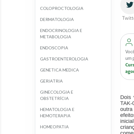
COLOPROCTOLOGIA
Twitt
DERMATOLOGIA
ENDOCRINOLOGIA E 
METABOLOGIA
ENDOSCOPIA
Você
um p
GASTROENTEROLOGIA
Curs
GENETICA MEDICA
ago
GERIATRIA
GINECOLOGIA E 
Dois 
OBSTETRÍCIA
TAK-0
outra
HEMATOLOGIA E 
efeit
HEMOTERAPIA
inici
HOMEOPATIA
cria
comer