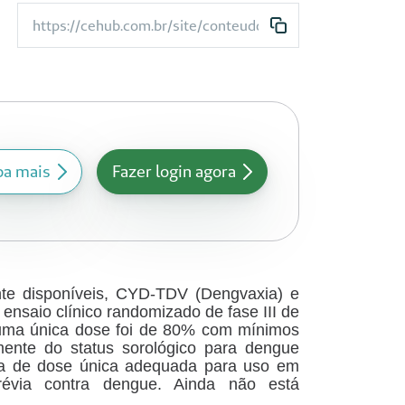
https://cehub.com.br/site/conteudo/283-vacina-investig
ba mais
Fazer login agora
nte disponíveis, CYD-TDV (Dengvaxia) e
saio clínico randomizado de fase III de
e uma única dose foi de 80% com mínimos
emente do status sorológico para dengue
ina de dose única adequada para uso em
révia contra dengue. Ainda não está