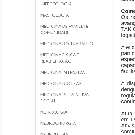
INFECTOLOGIA
Come
MASTOLOGIA
Os re
avanç
MEDICINA DE FAMILIA E 
TAK-
COMUNIDADE
logís
MEDICINA DO TRABALHO
A efi
parti
MEDICINA FÍSICA E 
espec
REABILITAÇÃO
capac
facil
MEDICINA INTENSIVA
A dis
MEDICINA NUCLEAR
dengu
MEDICINA PREVENTIVA E 
regul
SOCIAL
contí
NEFROLOGIA
Atual
em us
NEUROCIRURGIA
Anvis
sorot
NEUROLOGIA