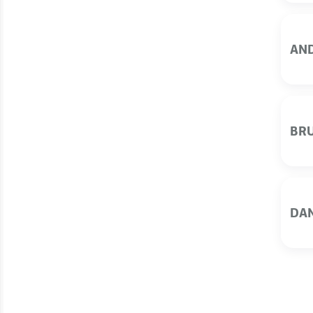
AND
BRU
DAN