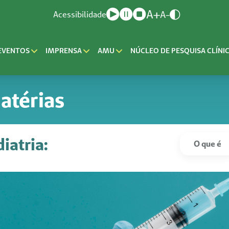
A+
A-
Acessibilidade
EVENTOS
IMPRENSA
AMU
NÚCLEO DE PESQUISA CLÍNI
atérias
iatria:
O que é