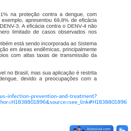
,1% na proteção contra a dengue, com
r exemplo, apresentou 69,8% de eficácia
DENV-3. A eficácia contra o DENV-4 não
mero limitado de casos observados nos
 também está sendo incorporada ao Sistema
ção em áreas endêmicas, principalmente
ios com altas taxas de transmissão da
l no Brasil, mas sua aplicação é restrita
a dengue, devido a preocupações com a
us-infection-prevention-and-treatment?
anchor=H1838801896&source=see_link#H1838801896