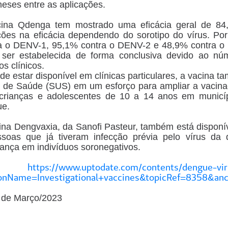
meses entre as aplicações.
cina Qdenga tem mostrado uma eficácia geral de 84
ções na eficácia dependendo do sorotipo do vírus. Po
a o DENV-1, 95,1% contra o DENV-2 e 48,9% contra o 
ser estabelecida de forma conclusiva devido ao nú
os clínicos.
de estar disponível em clínicas particulares, a vacina
 de Saúde (SUS) em um esforço para ampliar a vacina
crianças e adolescentes de 10 a 14 anos em municíp
ue.
ina Dengvaxia, da Sanofi Pasteur, também está disponíve
soas que já tiveram infecção prévia pelo vírus d
ança em indivíduos soronegativos.
https://www.uptodate.com/contents/dengue-vir
ja:
ionName=Investigational+vaccines&topicRef=8358&
 de Março/2023