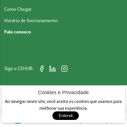
Como Chegar
Horário de funcionamento
Fale conosco
Siga o CEHUB:
Cookies e Privacidade
Converse Conosco
Ao navegar neste site, você aceita os cookies que usamos para
CEHUB © 2026 - Todos os direitos reservados
Das 8h Às 17h
melhorar sua experiência.
Entendi